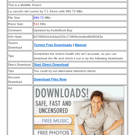
This is a Multifile Torrent
La canción del cuervo by T.J. Klune.m4b 986.73 MBs
File Size:
986.73
MBs
Piece Size:
512
KBs
Comment:
Updated by AudioBook Bay
Info Hash:
b07884fc4cb3dad163c17360fecba8ed8b89343e
Torrent
Torrent Free Downloads
|
Magnet
Download
Sometimes the torrent health info isn’t accurate, so you can
Tips
download the file and check it out or try the following downloads.
Start Direct Download
Direct Download
Tips
You could try out alternative bittorrent clients.
Secured
Download Files Now
Download
Ad