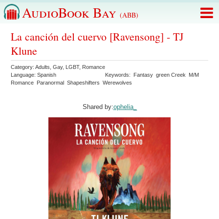
AudioBook Bay
(ABB)
La canción del cuervo [Ravensong] - TJ
Klune
Category:
Adults
,
Gay
,
LGBT
,
Romance
Language:
Spanish
Keywords:
Fantasy
green Creek
M/M
Romance
Paranormal
Shapeshifters
Werewolves
Shared by:
ophelia_