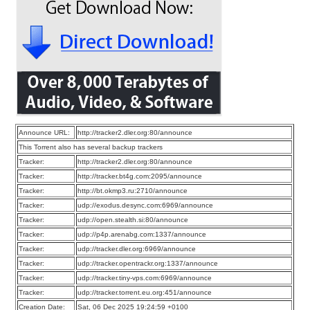
Announce URL:
http://tracker2.dler.org:80/announce
This Torrent also has several backup trackers
Tracker:
http://tracker2.dler.org:80/announce
Tracker:
http://tracker.bt4g.com:2095/announce
Tracker:
http://bt.okmp3.ru:2710/announce
Tracker:
udp://exodus.desync.com:6969/announce
Tracker:
udp://open.stealth.si:80/announce
Tracker:
udp://p4p.arenabg.com:1337/announce
Tracker:
udp://tracker.dler.org:6969/announce
Tracker:
udp://tracker.opentrackr.org:1337/announce
Tracker:
udp://tracker.tiny-vps.com:6969/announce
Tracker:
udp://tracker.torrent.eu.org:451/announce
Creation Date:
Sat, 06 Dec 2025 19:24:59 +0100